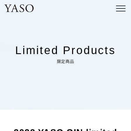
コ
ン
テ
ン
ツ
Limited Products
へ
ス
限定商品
キ
ッ
プ