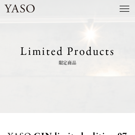
コ
ン
テ
ン
ツ
Limited Products
へ
ス
限定商品
キ
ッ
プ