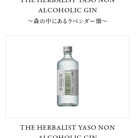
THE HERBALIST YASO NON
ALCOHOLIC GIN
〜森の中にあるラベンダー畑〜
THE HERBALIST YASO NON
ALCOHOLIC GIN