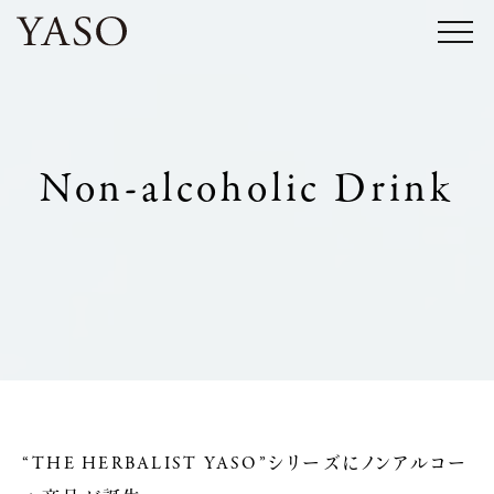
コ
ン
テ
ン
ツ
Non-alcoholic Drink
へ
ス
キ
ッ
プ
“THE HERBALIST YASO”シリーズにノンアルコー