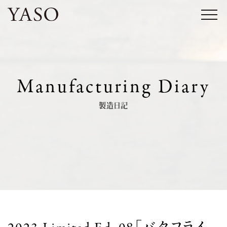
コ
ン
テ
ン
ツ
Manufacturing Diary
へ
ス
製造日記
キ
ッ
プ