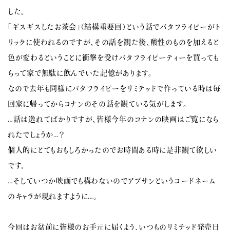
した。
「ギスギスしたお茶会」（結構重要回）という話でバタフライピーがト
リックに使われるのですが、その話を観た後、酸性のものを加えると
色が変わるということに衝撃を受けバタフライピーティーを買っても
らって家で無駄に飲んでいた記憶があります。
なので去年も同様にバタフライピーをリミテッドで作っている時は毎
回家に帰ってからコナンのその話を観ている気がします。
…話は逸れてばかりですが、皆様今年のコナンの映画はご覧になら
れたでしょうか…？
個人的にとてもおもしろかったのでお時間ある時に是非観て欲しい
です。
…そしていつか映画でも構わないのでアブサンというコードネーム
のキャラが現れますように…。
今回はお盆前に皆様のお手元に届くよう、いつものリミテッド発売日