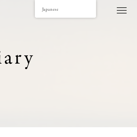
Japanese
iary