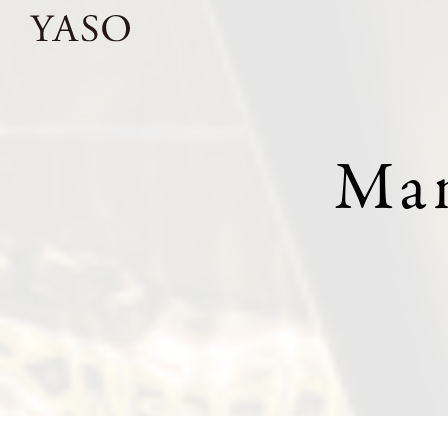
コ
ン
テ
ン
Man
ツ
へ
ス
キ
ッ
プ