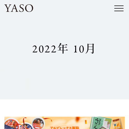
コ
ン
テ
ン
ツ
2022年 10月
へ
ス
キ
ッ
プ