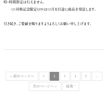
時・時間指定は行えません。
・J1昇格記念限定GINは12月を目途に商品を発送します。
引き続き、ご愛顧を賜りますようよろしくお願い申し上げます。
« 前のページへ
1
2
3
4
5
...
次のページへ »
最後 "