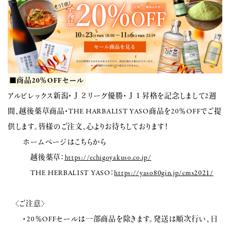
■商品20％OFFセール
アルビレックス新潟・Ｊ２リーグ優勝・Ｊ１昇格を記念しまして2週
間、越後薬草商品・THE HARBALIST YASO商品を20％OFFでご提
供します。皆様のご注文、心よりお待ちしております！
ホームページはこちらから
越後薬草：
https://echigoyakuso.co.jp/
THE HERBALIST YASO：
https://yaso80gin.jp/cms2021/
〈ご注意〉
・20％OFFセールは一部商品を除きます。発送は順次行い、日