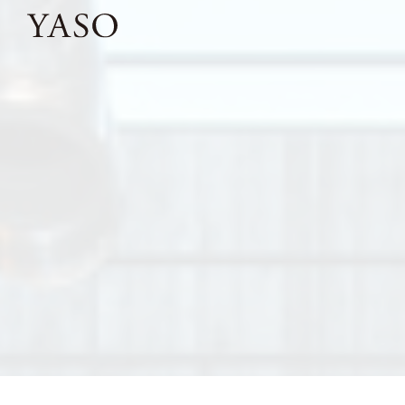
コ
ン
テ
ン
ツ
へ
ス
キ
ッ
プ