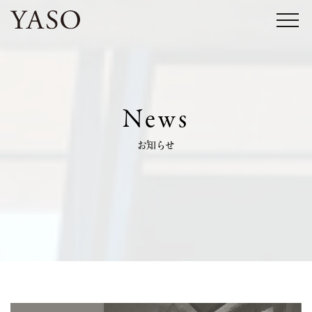
コ
ン
テ
ン
ツ
News
へ
ス
お知らせ
キ
ッ
プ